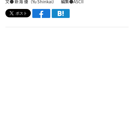
文●
新海 優（Yu Shinkai）
編集●ASCII