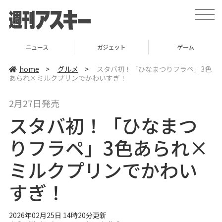
t
o
g
g
l
ニュース
ガジェット
ゲーム
e
n
a
home
>
グルメ
>
スタバ初！「ひなまつりフラペ」3色
v
あられ×ミルクプリンでかわいすぎ！
i
g
a
2月27日発売
t
i
スタバ初！「ひなまつ
o
n
りフラペ」3色あられ×
ミルクプリンでかわい
すぎ！
2026年02月25日 14時20分更新