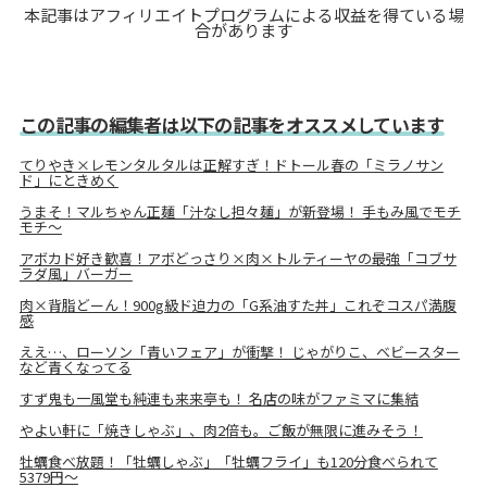
本記事はアフィリエイトプログラムによる収益を得ている場
合があります
この記事の編集者は以下の記事をオススメしています
てりやき×レモンタルタルは正解すぎ！ドトール春の「ミラノサン
ド」にときめく
うまそ！マルちゃん正麺「汁なし担々麺」が新登場！ 手もみ風でモチ
モチ～
アボカド好き歓喜！アボどっさり×肉×トルティーヤの最強「コブサ
ラダ風」バーガー
肉×背脂どーん！900g級ド迫力の「G系油すた丼」これぞコスパ満腹
感
ええ…、ローソン「青いフェア」が衝撃！ じゃがりこ、ベビースター
など青くなってる
すず鬼も一風堂も純連も来来亭も！ 名店の味がファミマに集結
やよい軒に「焼きしゃぶ」、肉2倍も。ご飯が無限に進みそう！
牡蠣食べ放題！「牡蠣しゃぶ」「牡蠣フライ」も120分食べられて
5379円～