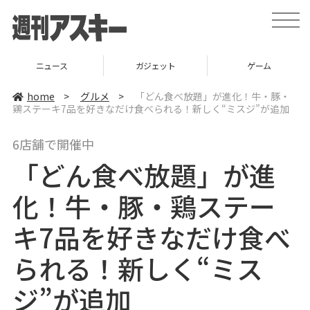
t
o
g
g
l
ニュース
ガジェット
ゲーム
e
n
a
home
>
グルメ
>
「どん食べ放題」が進化！牛・豚・
v
鶏ステーキ7品を好きなだけ食べられる！新しく“ミスジ”が追加
i
g
a
6店舗で開催中
t
i
「どん食べ放題」が進
o
n
化！牛・豚・鶏ステー
キ7品を好きなだけ食べ
られる！新しく“ミス
ジ”が追加