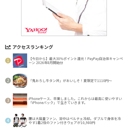
アクセスランキング
【今日から】最大30％ポイント還元！PayPay自治体キャンペ
ーン 2026年8月開始分
「鬼おろし牛タン丼」がおいしそ！夏限定で1110円～
iPhoneケース、卒業しました。これからは最高に使いやすい
「iPhoneバック」で生きていきます。
腰は大風量ファン、背中はペルチェ冷却。ダブルで身体を冷
やす1着2役のファン付きウェアが10,980円