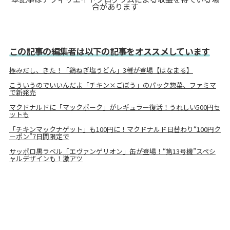
合があります
この記事の編集者は以下の記事をオススメしています
極みだし、きた！「鶏ねぎ塩うどん」3種が登場【はなまる】
こういうのでいいんだよ「チキン×ごぼう」のパック惣菜、ファミマ
で新発売
マクドナルドに「マックポーク」がレギュラー復活！うれしい500円セ
ットも
「チキンマックナゲット」も100円に！マクドナルド日替わり“100円ク
ーポン”7日間限定で
サッポロ黒ラベル「エヴァンゲリオン」缶が登場！“第13号機”スペシ
ャルデザインも！激アツ