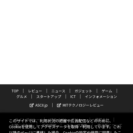
TOP
レビュー
ニュース
ガジェット
ゲーム
グルメ
スタートアップ
ICT
インフォメーション
ASCII.jp
MITテクノロジーレビュー
サイトポリシー
プライバシーポリシー
運営会社
このサイトでは、利用状況の把握や広告配信などのために、
お問い合わせ
広告掲載
スタッフ募集
電子版について
Cookieを使用してアクセスデータを取得・利用しています。これ
以降のページに遷移した場合、Cookieの設定や使用に同意したこ