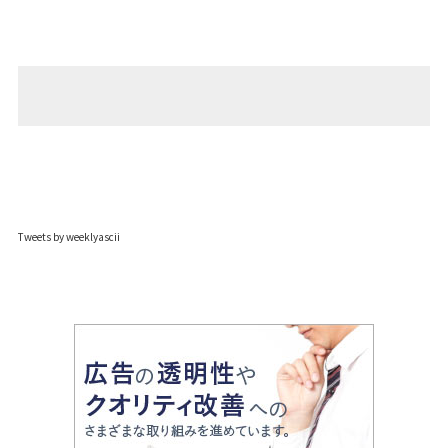
Tweets by weeklyascii