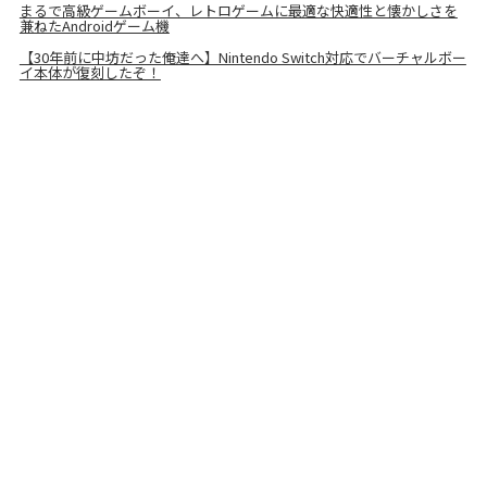
まるで高級ゲームボーイ、レトロゲームに最適な快適性と懐かしさを
兼ねたAndroidゲーム機
【30年前に中坊だった俺達へ】Nintendo Switch対応でバーチャルボー
イ本体が復刻したぞ！