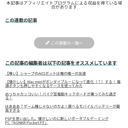
本記事はアフィリエイトプログラムによる収益を得ている場
合があります
この連載の記事
この連載の一覧へ
この記事の編集者は以下の記事をオススメしています
【尊い】シャープのAIロボットは俺の唯一の友達
【懐かしい】Mac miniがボンダイブルーになって進化（？）する！ 電
源ボタンも押しやすくなるケースを使ってみた
めっちゃカッコいい！バイク型電動キックボードが乗ってみた過ぎ
る！
はあああ？ゲーム機じゃないのかよ！遊べるモバイルバッテリーが最
高すぎる
PSPを思い出した。懐かしいのに新しいポータブルゲーミング
PC「KONKR Pocket FIT」