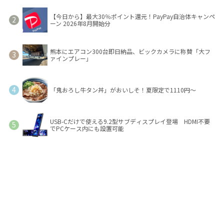
【今日から】最大30％ポイント還元！PayPay自治体キャンペ
ーン 2026年8月開始分
熊本にエアコン300台即日納品、ビックカメラに称賛「大フ
ァインプレー」
「鬼おろし牛タン丼」がおいしそ！夏限定で1110円～
USB-Cだけで使える9.2型サブディスプレイ登場 HDMI不要
でPCケース内にも設置可能