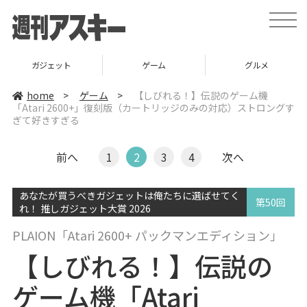
t
o
g
g
l
ガジェット
ゲーム
グルメ
e
n
a
home
>
ゲーム
>
【しびれる！】伝説のゲーム機
v
「Atari 2600+」復刻版（カートリッジのみの対応）ストロングす
i
ぎて好きすぎる
g
a
t
i
前へ
1
2
3
4
次へ
o
n
あなたが買うべきガジェットは俺たちに選ばせてく
第50回
れ！ 推しガジェット大賞 2026
PLAION「Atari 2600+ パックマンエディション」
【しびれる！】伝説の
ゲーム機「Atari