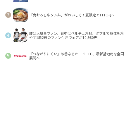
「鬼おろし牛タン丼」がおいしそ！夏限定で1110円～
腰は大風量ファン、背中はペルチェ冷却。ダブルで身体を冷
やす1着2役のファン付きウェアが10,980円
「つながりにくい」改善なるか ドコモ、最新基地局を全国
展開へ