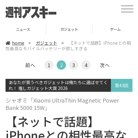
t
o
g
g
l
ニュース
ガジェット
ゲーム
e
n
a
home
>
ガジェット
>
【ネットで話題】iPhoneとの相
v
性最高なモバイルバッテリーが欲しすぎる
i
g
a
t
前へ
1
2
3
4
次へ
i
o
n
あなたが買うべきガジェットは俺たちに選ばせてく
第43回
れ！ 推しガジェット大賞 2026
シャオミ「Xiaomi UltraThin Magnetic Power
Bank 5000 15W」
【ネットで話題】
iPhoneとの相性最高な