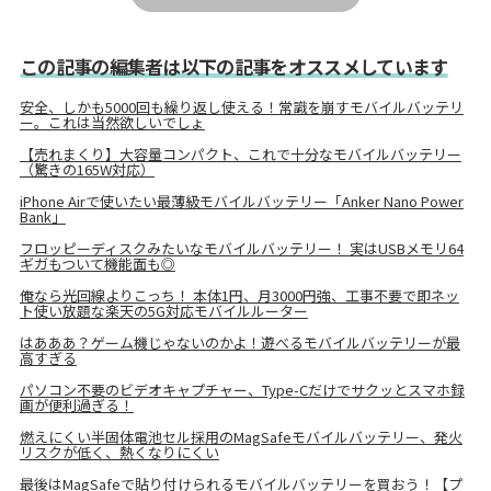
この記事の編集者は以下の記事をオススメしています
安全、しかも5000回も繰り返し使える！常識を崩すモバイルバッテリ
ー。これは当然欲しいでしょ
【売れまくり】大容量コンパクト、これで十分なモバイルバッテリー
（驚きの165W対応）
iPhone Airで使いたい最薄級モバイルバッテリー「Anker Nano Power
Bank」
フロッピーディスクみたいなモバイルバッテリー！ 実はUSBメモリ64
ギガもついて機能面も◎
俺なら光回線よりこっち！ 本体1円、月3000円強、工事不要で即ネッ
ト使い放題な楽天の5G対応モバイルルーター
はあああ？ゲーム機じゃないのかよ！遊べるモバイルバッテリーが最
高すぎる
パソコン不要のビデオキャプチャー、Type-Cだけでサクッとスマホ録
画が便利過ぎる！
燃えにくい半固体電池セル採用のMagSafeモバイルバッテリー、発火
リスクが低く、熱くなりにくい
最後はMagSafeで貼り付けられるモバイルバッテリーを買おう！【プ