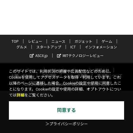
TOP
レビュー
ニュース
ガジェット
ゲーム
グルメ
スタートアップ
ICT
インフォメーション
ASCII.jp
MITテクノロジーレビュー
サイトポリシー
プライバシーポリシー
運営会社
このサイトでは、利用状況の把握や広告配信などのために、
お問い合わせ
広告掲載
スタッフ募集
電子版について
Cookieを使用してアクセスデータを取得・利用しています。これ
以降のページに遷移した場合、Cookieの設定や使用に同意したこ
©KADOKAWA ASCII Research Laboratories, Inc. 2026
とになります。Cookieの設定や使用の詳細、オプトアウトについ
ては
詳細
をご覧ください。
同意する
＞プライバシーポリシー