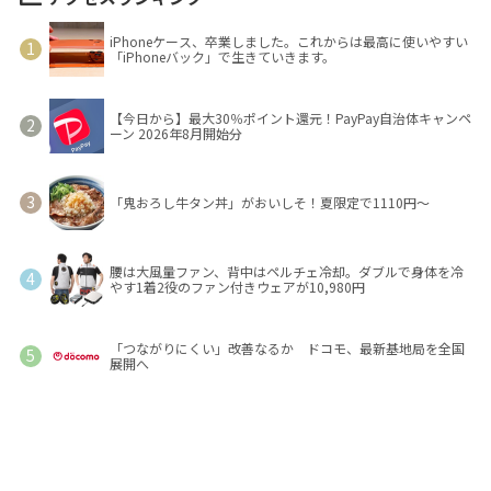
iPhoneケース、卒業しました。これからは最高に使いやすい
「iPhoneバック」で生きていきます。
【今日から】最大30％ポイント還元！PayPay自治体キャンペ
ーン 2026年8月開始分
「鬼おろし牛タン丼」がおいしそ！夏限定で1110円～
腰は大風量ファン、背中はペルチェ冷却。ダブルで身体を冷
やす1着2役のファン付きウェアが10,980円
「つながりにくい」改善なるか ドコモ、最新基地局を全国
展開へ