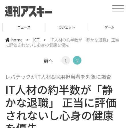
t
o
g
g
l
ニュース
ガジェット
ゲーム
e
n
a
home
>
ICT
>
IT人材の約半数が「静かな退職」 正当
v
に評価されないし心身の健康を優先
i
g
a
t
前へ
1
2
i
o
n
レバテックがIT人材&採用担当者を対象に調査
IT人材の約半数が「静
かな退職」 正当に評価
されないし心身の健康
を優先