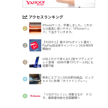
アクセスランキング
iPhoneケース、卒業しました。これか
らは最高に使いやすい「iPhoneバッ
ク」で生きていきます。
【今日から】最大30％ポイント還元！
PayPay自治体キャンペーン 2026年8月
開始分
USB-Cだけで使える9.2型サブディスプ
レイ登場 HDMI不要でPCケース内にも
設置可能
熊本にエアコン300台即日納品、ビック
カメラに称賛「大ファインプレー」
「つながりにくい」改善なるか ドコ
モ、最新基地局を全国展開へ