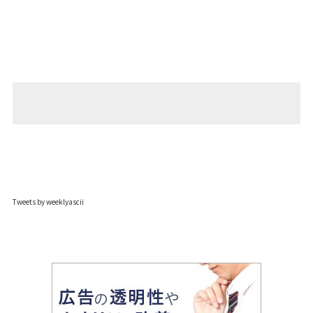
Tweets by weeklyascii