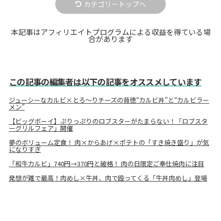
カテゴリートップへ
本記事はアフィリエイトプログラムによる収益を得ている場
合があります
この記事の編集者は以下の記事をオススメしています
ジューシーなカルビ×とろ〜りチーズの背徳“カルビ丼”と“カルビラー
メン”
【ビッグボーイ】ぷりっぷりのロブスターがたまらない！「ロブスタ
ーグリルフェア」開催
夢のボリューム定食！ 肉×からあげ×ポテトの「すき焼き盛り」が気
になりすぎ
「和牛カルビ」740円→370円と破格！ 肉の日限定ご奉仕焼肉に注目
発想が雑で最高！肉めし×牛丼、肉で殴ってくる「牛丼肉めし」登場