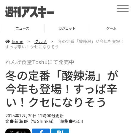
t
o
g
g
l
ニュース
ガジェット
ゲーム
e
n
a
home
>
グルメ
>
冬の定番「酸辣湯」が今年も登場！
v
すっぱ辛い！クセになりそう
i
g
a
れんげ食堂Toshuにて発売中
t
i
冬の定番「酸辣湯」が
o
n
今年も登場！すっぱ辛
い！クセになりそう
2025年12月20日 12時00分更新
文●
新海 優（Yu Shinkai）
編集●ASCII