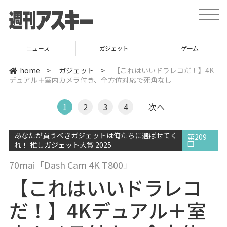
t
o
g
g
l
ニュース
ガジェット
ゲーム
e
n
a
home
>
ガジェット
>
【これはいいドラレコだ！】4K
v
デュアル＋室内カメラ付き、全方位対応で死角なし
i
g
a
t
1
2
3
4
次へ
i
o
n
あなたが買うべきガジェットは俺たちに選ばせてく
第209
回
れ！ 推しガジェット大賞 2025
70mai「Dash Cam 4K T800」
【これはいいドラレコ
だ！】4Kデュアル＋室