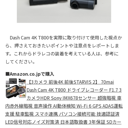
Dash Cam 4K T800を実際に取り付けて使用した視点か
ら、押さえておきたいポイントや注意点をレポートしま
す。これからドラレコの装着を考えている人は、参考に
してください。
■Amazon.co.jpで購入
【3カメラ 前後4K 前後STARVIS 2】 70mai
Dash Cam 4K T800 ドライブレコーダー F1.7 3
カメラHDR Sony IMX678センサー 超強暗視 車
内赤外線暗視 音声操作 AI動体検知 Wi-Fi 6 GPS ADAS運転
支援 駐車監視 スマホ連携 パソコン接続可能 技適認証済
LED信号対応ノイズ対策済 日本語取扱書 3年保証 SDカー