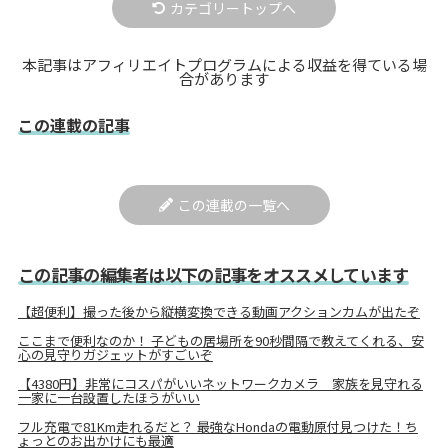
カテゴリートップへ
本記事はアフィリエイトプログラムによる収益を得ている場
合があります
この連載の記事
この連載の一覧へ
この記事の編集者は以下の記事をオススメしています
【超便利】撮った後から縦横変換できる動画アクションカムが出たぞ
ここまで便利なのか！ 子どもの居場所を90秒間隔で教えてくれる、安
心の見守りガジェットがすごいぞ
【4380円】非常にコスパがいいネットワークカメラ 家族を見守れる
一家に一台設置したほうがいい
フル充電で81Km走れるだと？ 最強なHondaの電動原付見つけた！ち
ょっとのお出かけにも最適