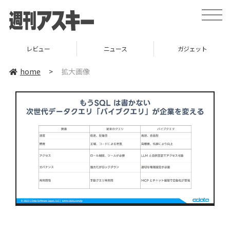
toggle
naviga
レビュー
ニュース
ガジェット
home
>
拡大画像