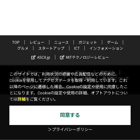
TOP
レビュー
ニュース
ガジェット
ゲーム
グルメ
スタートアップ
ICT
インフォメーション
ASCII.jp
MITテクノロジーレビュー
サイトポリシー
プライバシーポリシー
運営会社
このサイトでは、利用状況の把握や広告配信などのために、
お問い合わせ
広告掲載
スタッフ募集
電子版について
Cookieを使用してアクセスデータを取得・利用しています。これ
以降のページに遷移した場合、Cookieの設定や使用に同意したこ
©KADOKAWA ASCII Research Laboratories, Inc. 2026
とになります。Cookieの設定や使用の詳細、オプトアウトについ
ては
詳細
をご覧ください。
同意する
＞プライバシーポリシー