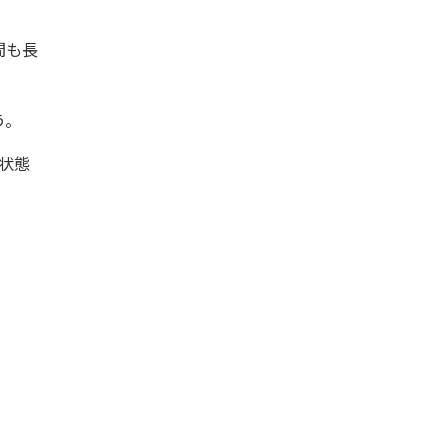
間も長
う。
状態