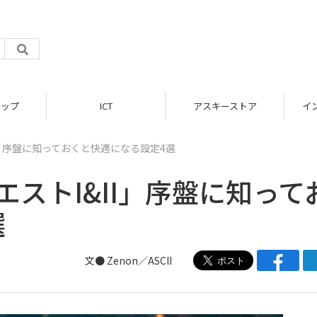
ップ
ICT
アスキーストア
イン
II」序盤に知っておくと快適になる設定4選
エストI&II」序盤に知って
選
文● Zenon／ASCII