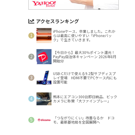
アクセスランキング
iPhoneケース、卒業しました。これか
らは最高に使いやすい「iPhoneバッ
ク」で生きていきます。
【今日から】最大30％ポイント還元！
PayPay自治体キャンペーン 2026年8月
開始分
USB-Cだけで使える9.2型サブディスプ
レイ登場 HDMI不要でPCケース内にも
設置可能
熊本にエアコン300台即日納品、ビック
カメラに称賛「大ファインプレー」
「つながりにくい」改善なるか ドコ
モ、最新基地局を全国展開へ