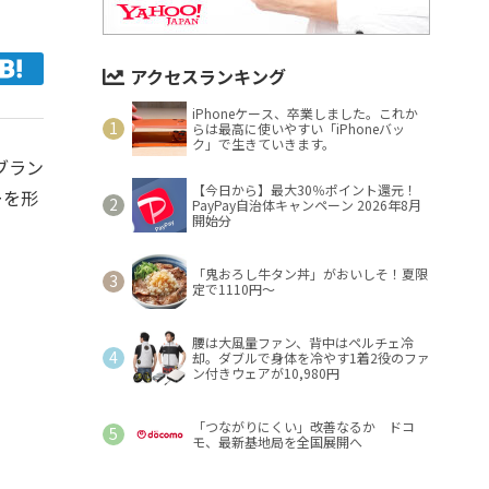
アクセスランキング
iPhoneケース、卒業しました。これか
らは最高に使いやすい「iPhoneバッ
ク」で生きていきます。
ブラン
【今日から】最大30％ポイント還元！
ーを形
PayPay自治体キャンペーン 2026年8月
開始分
「鬼おろし牛タン丼」がおいしそ！夏限
定で1110円～
腰は大風量ファン、背中はペルチェ冷
却。ダブルで身体を冷やす1着2役のファ
ン付きウェアが10,980円
「つながりにくい」改善なるか ドコ
モ、最新基地局を全国展開へ