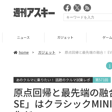
ニュース
ガジェット
ゲーム
home
>
ガジェット
>
原点回帰と最先端の融合！ EV版
1
あのクルマに乗りたい！ 話題のクルマ試乗レポ
第571回
原点回帰と最先端の融合！ 
SE」はクラシックMI