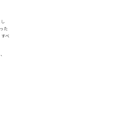
まし
なった
、すべ
と、