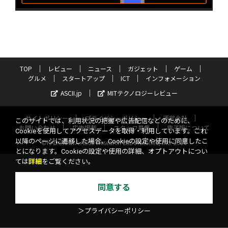
TOP
レビュー
ニュース
ガジェット
ゲーム
グルメ
スタートアップ
ICT
インフォメーション
ASCII.jp
MITテクノロジーレビュー
サイトポリシー
プライバシーポリシー
運営会社
このサイトでは、利用状況の把握や広告配信などのために、
お問い合わせ
広告掲載
スタッフ募集
電子版について
Cookieを使用してアクセスデータを取得・利用しています。これ
以降のページに遷移した場合、Cookieの設定や使用に同意したこ
©KADOKAWA ASCII Research Laboratories, Inc. 2026
とになります。Cookieの設定や使用の詳細、オプトアウトについ
ては
詳細
をご覧ください。
同意する
＞プライバシーポリシー