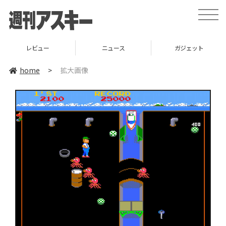
toggle
naviga
レビュー
ニュース
ガジェット
home
>
拡大画像