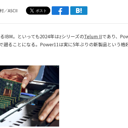
／ASCII
るIBM。といっても2024年はzシリーズの
Telum II
であり、Pow
で遡ることになる。Power11は実に5年ぶりの新製品という格