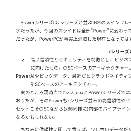
Powerシリーズはzシリーズと並ぶIBMのメインフレ
字だったが、今回のスライドは全部"Power"に変わっ
だったが、PowerPCが事実上消滅した現在となって
zシリーズ
z
高い信頼性とセキュリティを特徴とし、ビジネ
に向けたもの。CISCベースのアーキテクチャー
Power
AIやビッグデータ、最近だとクラウドネイティブア
RISCベースのアーキテクチャー。
実のところ現時点でzシステムとPowerシリーズで
おりだが、そのPowerもzシリーズ並みの高信頼性や
セットこそCISCながら(x86同様に)内部のパイプラ
なるかもしれない。
ちなみに信頼性に関して言えば、少し古いデータだがITIC(Informati