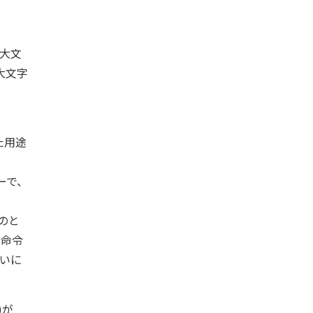
部大文
大文字
た用途
ーで、
のと
も命令
違いに
)が