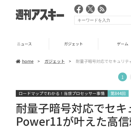
ース
ガジェット
ゲーム
home
>
ガジェット
>
耐量子暗号対応でセキュリティ強
1
ロードマップでわかる！当世プロセッサー事情
第844回
耐量子暗号対応でセキュ
Power11が叶えた高