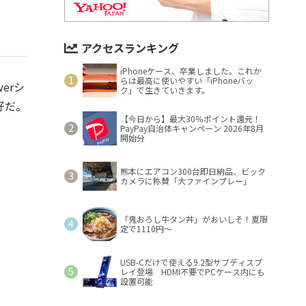
アクセスランキング
iPhoneケース、卒業しました。これか
らは最高に使いやすい「iPhoneバッ
erシ
ク」で生きていきます。
好だ。
【今日から】最大30％ポイント還元！
PayPay自治体キャンペーン 2026年8月
開始分
熊本にエアコン300台即日納品、ビック
カメラに称賛「大ファインプレー」
「鬼おろし牛タン丼」がおいしそ！夏限
定で1110円～
USB-Cだけで使える9.2型サブディスプ
レイ登場 HDMI不要でPCケース内にも
設置可能