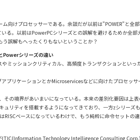
ーム向けプロセッサーである。余談だが以前は"POWER"と全
ている。以前はPowerPCシリーズとの誤解を避けるためか全部
はもう誤解もへったくりもないということか？
とPowerシリーズの違い
スやミッションクリティカル、高頻度トランザクションといっ
。
プリケーションとかMicroservicesなどに向けたプロセッサ
は、その境界があいまいになっている。本来の差別化要因は上表
セキュリティを搭載するようになってきており、一方zシリーズ
インはRISCベースになっているわけで、もう純粋に命令セットの
on Technology Intelligence Consulting Corp.