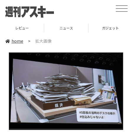
toggle
naviga
レビュー
ニュース
ガジェット
home
>
拡大画像