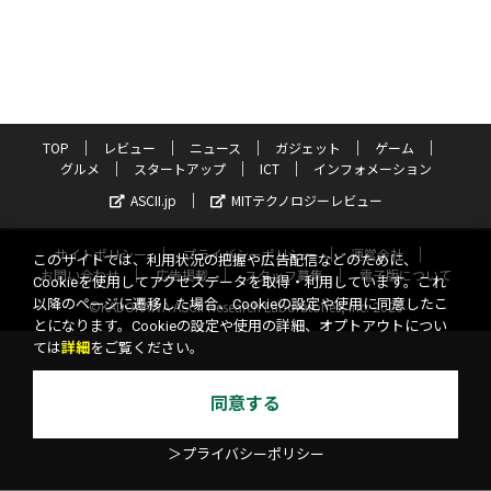
TOP
レビュー
ニュース
ガジェット
ゲーム
グルメ
スタートアップ
ICT
インフォメーション
ASCII.jp
MITテクノロジーレビュー
サイトポリシー
プライバシーポリシー
運営会社
このサイトでは、利用状況の把握や広告配信などのために、
お問い合わせ
広告掲載
スタッフ募集
電子版について
Cookieを使用してアクセスデータを取得・利用しています。これ
以降のページに遷移した場合、Cookieの設定や使用に同意したこ
©KADOKAWA ASCII Research Laboratories, Inc. 2026
とになります。Cookieの設定や使用の詳細、オプトアウトについ
ては
詳細
をご覧ください。
同意する
＞プライバシーポリシー