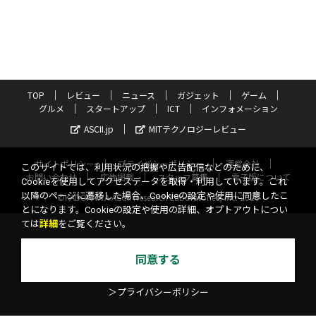
TOP
レビュー
ニュース
ガジェット
ゲーム
グルメ
スタートアップ
ICT
インフォメーション
ASCII.jp
MITテクノロジーレビュー
サイトポリシー
プライバシーポリシー
運営会社
このサイトでは、利用状況の把握や広告配信などのために、
お問い合わせ
広告掲載
スタッフ募集
電子版について
Cookieを使用してアクセスデータを取得・利用しています。これ
以降のページに遷移した場合、Cookieの設定や使用に同意したこ
©KADOKAWA ASCII Research Laboratories, Inc. 2026
とになります。Cookieの設定や使用の詳細、オプトアウトについ
ては
詳細
をご覧ください。
同意する
＞プライバシーポリシー