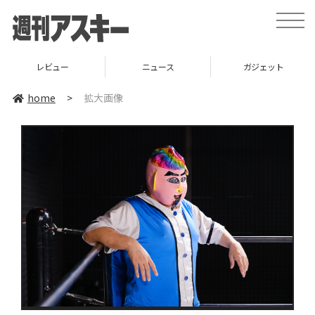
toggle
naviga
レビュー
ニュース
ガジェット
home
>
拡大画像