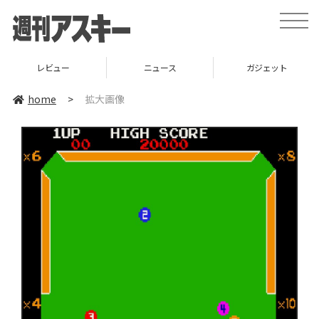
toggle
naviga
レビュー
ニュース
ガジェット
home
>
拡大画像