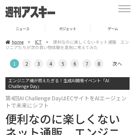
t
o
g
g
l
ニュース
ガジェット
ゲーム
e
n
a
home
>
ICT
>
便利なのに楽しくないネット通販 エン
v
ジニアたちが次の買い物体験を真剣に考えてみた
i
g
a
t
1
2
3
4
5
6
7
8
次へ
i
o
n
エンジニア魂が燃えたぎる！生成AI開発イベント「AI
Challenge Day」
第4回AI Challenge DayはECサイトをAIエージェン
トで未来にシフト
便利なのに楽しくない
ネット通販 エンジニ