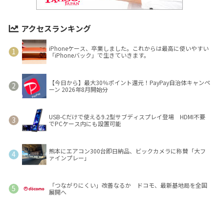
アクセスランキング
iPhoneケース、卒業しました。これからは最高に使いやすい
「iPhoneバック」で生きていきます。
【今日から】最大30％ポイント還元！PayPay自治体キャンペ
ーン 2026年8月開始分
USB-Cだけで使える9.2型サブディスプレイ登場 HDMI不要
でPCケース内にも設置可能
熊本にエアコン300台即日納品、ビックカメラに称賛「大フ
ァインプレー」
「つながりにくい」改善なるか ドコモ、最新基地局を全国
展開へ