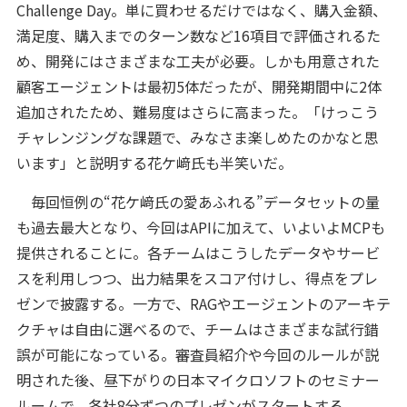
Challenge Day。単に買わせるだけではなく、購入金額、
満足度、購入までのターン数など16項目で評価されるた
め、開発にはさまざまな工夫が必要。しかも用意された
顧客エージェントは最初5体だったが、開発期間中に2体
追加されたため、難易度はさらに高まった。「けっこう
チャレンジングな課題で、みなさま楽しめたのかなと思
います」と説明する花ケ﨑氏も半笑いだ。
毎回恒例の“花ケ﨑氏の愛あふれる”データセットの量
も過去最大となり、今回はAPIに加えて、いよいよMCPも
提供されることに。各チームはこうしたデータやサービ
スを利用しつつ、出力結果をスコア付けし、得点をプレ
ゼンで披露する。一方で、RAGやエージェントのアーキテ
クチャは自由に選べるので、チームはさまざまな試行錯
誤が可能になっている。審査員紹介や今回のルールが説
明された後、昼下がりの日本マイクロソフトのセミナー
ルームで、各社8分ずつのプレゼンがスタートする。