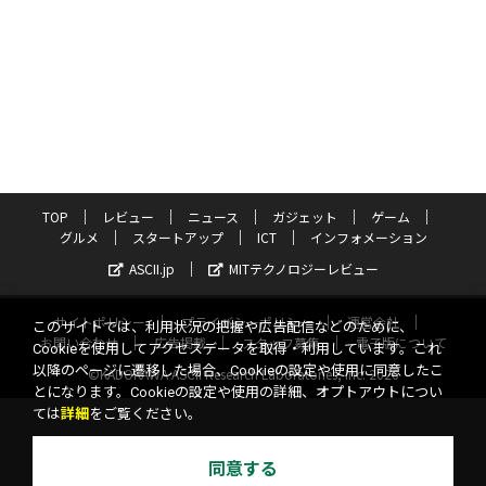
TOP
レビュー
ニュース
ガジェット
ゲーム
グルメ
スタートアップ
ICT
インフォメーション
ASCII.jp
MITテクノロジーレビュー
サイトポリシー
プライバシーポリシー
運営会社
このサイトでは、利用状況の把握や広告配信などのために、
お問い合わせ
広告掲載
スタッフ募集
電子版について
Cookieを使用してアクセスデータを取得・利用しています。これ
以降のページに遷移した場合、Cookieの設定や使用に同意したこ
©KADOKAWA ASCII Research Laboratories, Inc. 2026
とになります。Cookieの設定や使用の詳細、オプトアウトについ
ては
詳細
をご覧ください。
同意する