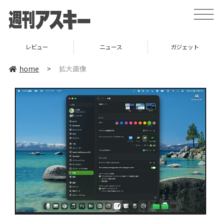
toggle
naviga
レビュー
ニュース
ガジェット
home
>
拡大画像