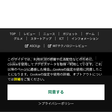
TOP
レビュー
ニュース
ガジェット
ゲーム
グルメ
スタートアップ
ICT
インフォメーション
ASCII.jp
MITテクノロジーレビュー
サイトポリシー
プライバシーポリシー
運営会社
このサイトでは、利用状況の把握や広告配信などのために、
お問い合わせ
広告掲載
スタッフ募集
電子版について
Cookieを使用してアクセスデータを取得・利用しています。これ
以降のページに遷移した場合、Cookieの設定や使用に同意したこ
©KADOKAWA ASCII Research Laboratories, Inc. 2026
とになります。Cookieの設定や使用の詳細、オプトアウトについ
ては
詳細
をご覧ください。
同意する
＞プライバシーポリシー