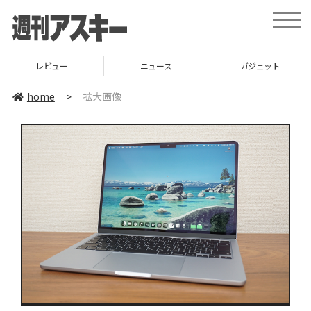
toggle
naviga
レビュー
ニュース
ガジェット
home
>
拡大画像