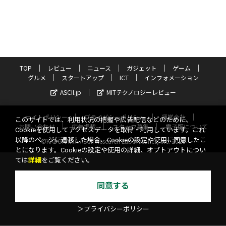
TOP
レビュー
ニュース
ガジェット
ゲーム
グルメ
スタートアップ
ICT
インフォメーション
ASCII.jp
MITテクノロジーレビュー
サイトポリシー
プライバシーポリシー
運営会社
このサイトでは、利用状況の把握や広告配信などのために、
お問い合わせ
広告掲載
スタッフ募集
電子版について
Cookieを使用してアクセスデータを取得・利用しています。これ
以降のページに遷移した場合、Cookieの設定や使用に同意したこ
©KADOKAWA ASCII Research Laboratories, Inc. 2026
とになります。Cookieの設定や使用の詳細、オプトアウトについ
ては
詳細
をご覧ください。
同意する
＞プライバシーポリシー