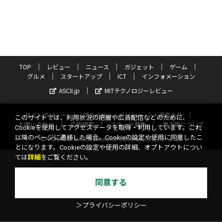
TOP
レビュー
ニュース
ガジェット
ゲーム
グルメ
スタートアップ
ICT
インフォメーション
ASCII.jp
MITテクノロジーレビュー
サイトポリシー
プライバシーポリシー
運営会社
このサイトでは、利用状況の把握や広告配信などのために、
お問い合わせ
広告掲載
スタッフ募集
電子版について
Cookieを使用してアクセスデータを取得・利用しています。これ
以降のページに遷移した場合、Cookieの設定や使用に同意したこ
©KADOKAWA ASCII Research Laboratories, Inc. 2026
とになります。Cookieの設定や使用の詳細、オプトアウトについ
ては
詳細
をご覧ください。
同意する
＞プライバシーポリシー