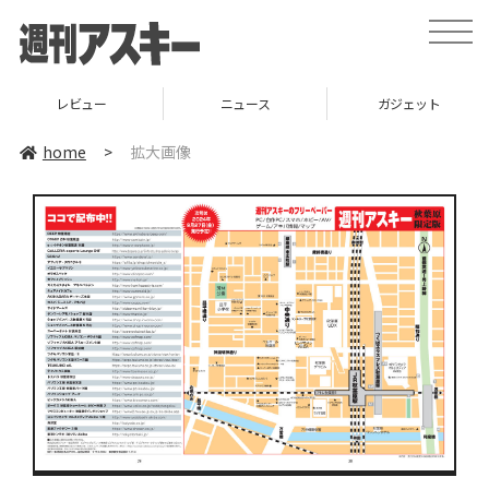
toggle
naviga
レビュー
ニュース
ガジェット
home
>
拡大画像