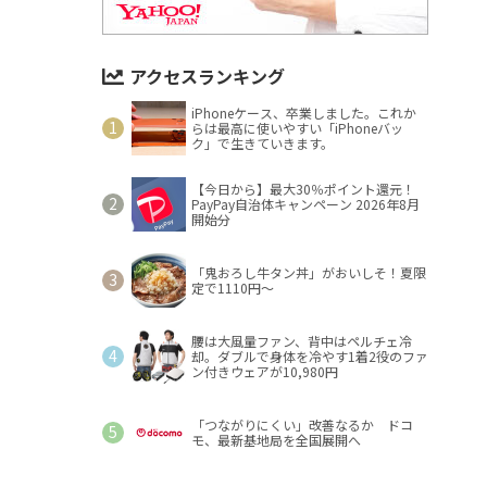
アクセスランキング
iPhoneケース、卒業しました。これか
らは最高に使いやすい「iPhoneバッ
ク」で生きていきます。
【今日から】最大30％ポイント還元！
PayPay自治体キャンペーン 2026年8月
開始分
「鬼おろし牛タン丼」がおいしそ！夏限
定で1110円～
腰は大風量ファン、背中はペルチェ冷
却。ダブルで身体を冷やす1着2役のファ
ン付きウェアが10,980円
「つながりにくい」改善なるか ドコ
モ、最新基地局を全国展開へ