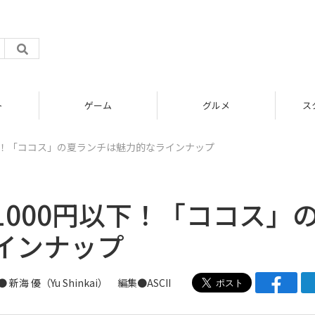
グルメ
スタートアップ
下！「ココス」の夏ランチは魅力的なラインナップ
000円以下！「ココス」
インナップ
●
新海 優（Yu Shinkai）
編集●ASCII