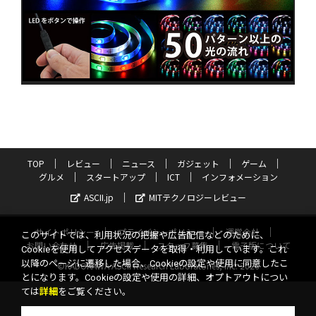
TOP
レビュー
ニュース
ガジェット
ゲーム
グルメ
スタートアップ
ICT
インフォメーション
ASCII.jp
MITテクノロジーレビュー
サイトポリシー
プライバシーポリシー
運営会社
このサイトでは、利用状況の把握や広告配信などのために、
お問い合わせ
広告掲載
スタッフ募集
電子版について
Cookieを使用してアクセスデータを取得・利用しています。これ
以降のページに遷移した場合、Cookieの設定や使用に同意したこ
©KADOKAWA ASCII Research Laboratories, Inc. 2026
とになります。Cookieの設定や使用の詳細、オプトアウトについ
ては
詳細
をご覧ください。