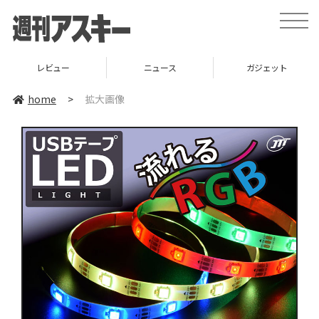
toggle
naviga
レビュー
ニュース
ガジェット
home
>
拡大画像