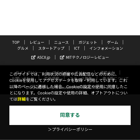
TOP
レビュー
ニュース
ガジェット
ゲーム
グルメ
スタートアップ
ICT
インフォメーション
ASCII.jp
MITテクノロジーレビュー
サイトポリシー
プライバシーポリシー
運営会社
このサイトでは、利用状況の把握や広告配信などのために、
お問い合わせ
広告掲載
スタッフ募集
電子版について
Cookieを使用してアクセスデータを取得・利用しています。これ
以降のページに遷移した場合、Cookieの設定や使用に同意したこ
©KADOKAWA ASCII Research Laboratories, Inc. 2026
とになります。Cookieの設定や使用の詳細、オプトアウトについ
ては
詳細
をご覧ください。
同意する
＞プライバシーポリシー