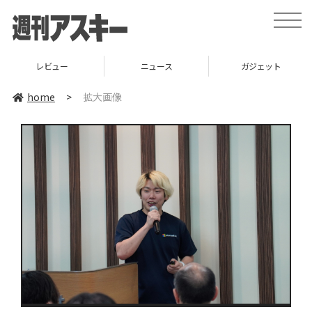
toggle
naviga
レビュー
ニュース
ガジェット
home
>
拡大画像