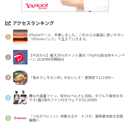
アクセスランキング
iPhoneケース、卒業しました。これからは最高に使いやすい
「iPhoneバック」で生きていきます。
【今日から】最大30％ポイント還元！PayPay自治体キャンペ
ーン 2026年8月開始分
「鬼おろし牛タン丼」がおいしそ！夏限定で1110円～
腰は大風量ファン、背中はペルチェ冷却。ダブルで身体を冷
やす1着2役のファン付きウェアが10,980円
「つながりにくい」改善なるか ドコモ、最新基地局を全国
展開へ