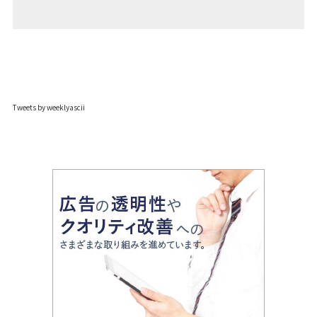
Tweets by weeklyascii