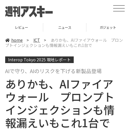
t
o
g
g
l
ニュース
ガジェット
ゲーム
e
n
a
home
>
ICT
>
ありかも、AIファイアウォール プロン
v
プトインジェクションも情報漏えいもこれ1台で
i
g
a
Interop Tokyo 2025 現地レポート
t
i
o
AIで守り、AIのリスクを下げる新製品登場
n
ありかも、AIファイア
ウォール プロンプト
インジェクションも情
報漏えいもこれ1台で