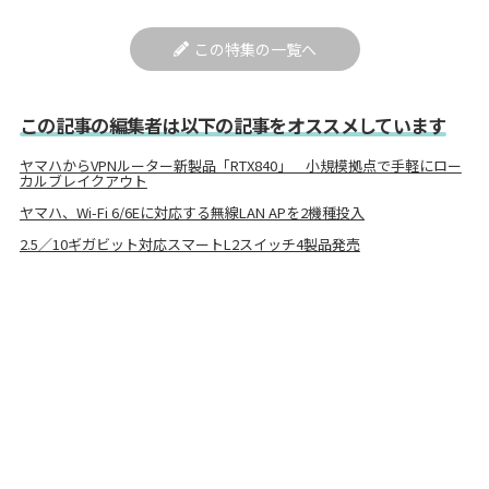
この特集の一覧へ
この記事の編集者は以下の記事をオススメしています
ヤマハからVPNルーター新製品「RTX840」 小規模拠点で手軽にロー
カルブレイクアウト
ヤマハ、Wi-Fi 6/6Eに対応する無線LAN APを2機種投入
2.5／10ギガビット対応スマートL2スイッチ4製品発売