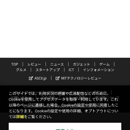
TOP
レビュー
ニュース
ガジェット
ゲーム
グルメ
スタートアップ
ICT
インフォメーション
ASCII.jp
MITテクノロジーレビュー
サイトポリシー
プライバシーポリシー
運営会社
このサイトでは、利用状況の把握や広告配信などのために、
お問い合わせ
広告掲載
スタッフ募集
電子版について
Cookieを使用してアクセスデータを取得・利用しています。これ
以降のページに遷移した場合、Cookieの設定や使用に同意したこ
©KADOKAWA ASCII Research Laboratories, Inc. 2026
とになります。Cookieの設定や使用の詳細、オプトアウトについ
ては
詳細
をご覧ください。