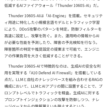
低減するAIファイアウォール「Thunder 1060S-AI」だ。
Thunder 1060S-AIは「AI-Engine」を搭載。セキュリテ
ィ用途に特化した小規模言語モデルとトラフィック学習
により、DDoS攻撃のパターンを特定。防御フィルターを
高速に設定し、攻撃を防ぐ。また、運用時の情報からAI
が必要な性能を予測したり、障害の予兆検知を行なう。
障害箇所の特定や推奨設定の提案まで可能で、エンジニ
アの作業負荷を大きく低減することができる。
Thunder 1060S-AIで特徴的なのは、生成AIの安全な利
用を実現する「A10 Defend AI Firewall」を搭載している
点だ。LLMと自社のナレッジベースを組み合わせるRAGの
構成において、LLMとAIアプリの間に設置することで、プ
ロンプトレベルでトラフィックを精査。生成AIに対する
プロンプトインジェクションの攻撃を防御しつつ、ナレ
ッジベースからの情報漏えいも阻止するという。