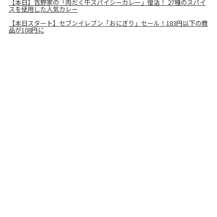
【本日】吉野家の「肉だく牛スパイシーカレー」復活！ 27種のスパイ
スを使用した人気カレー
【本日スタート】セブンイレブン「おにぎり」セール！183円以下の商
品が108円に