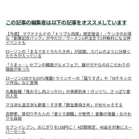
この記事の編集者は以下の記事をオススメしています
【今週】 マクドナルドの「トリプル肉厚」限定復活！／ケンタのお得
な「創業記念パック」が今だけ／ラーメン1杯注文で1杯無料になる神
イベントも
ローソンの「まるでまぐろたたき丼」が話題。スパムのように分厚く
たたきが入っている
「うまっ…」セブンの韓国グルメフェア、麺がガチなのはこだわりの
理由があった
ローソン100でも50％増量!! ウインナーの「盛りすぎ」や「Wチキンカ
ツ弁当」など登場
丸亀製麺「鬼おろし肉ぶっかけ」の季節到来！ガッツリ、さっぱり夏
の人気
マヨ派も温玉派も歓喜！すき家「豚生姜焼き丼」がめちゃそそる
吉野家、厚切り牛たんの「麦とろ御膳」が発売！ 麦飯の増量・おかわ
りも自由
セブンイレブン、おにぎりを108円に！ 4日間限定、40品を対象にスー
パーセール