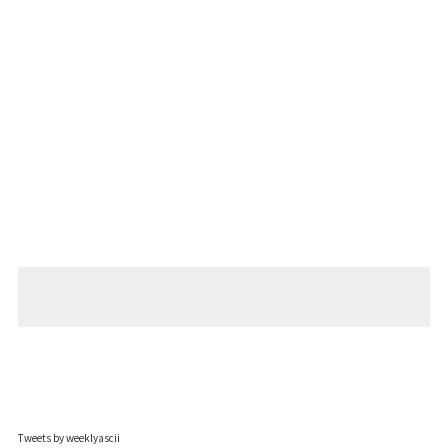
Tweets by weeklyascii