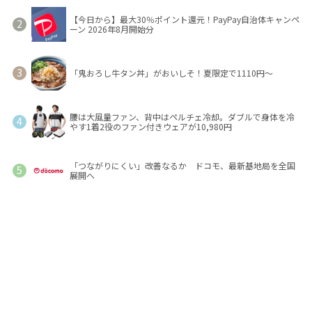
【今日から】最大30％ポイント還元！PayPay自治体キャンペ
ーン 2026年8月開始分
「鬼おろし牛タン丼」がおいしそ！夏限定で1110円～
腰は大風量ファン、背中はペルチェ冷却。ダブルで身体を冷
やす1着2役のファン付きウェアが10,980円
「つながりにくい」改善なるか ドコモ、最新基地局を全国
展開へ