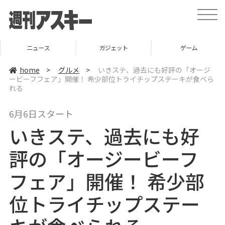
t
o
g
g
l
ニュース
ガジェット
ゲーム
e
n
a
home
>
グルメ
>
いきステ、過去にも好評の「オージ
v
ービーフフェア」開催！ 希少部位トライチップステーキが食べら
i
れる
g
a
t
i
6月6日スタート
o
n
いきステ、過去にも好
評の「オージービーフ
フェア」開催！ 希少部
位トライチップステー