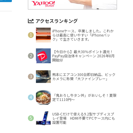
アクセスランキング
iPhoneケース、卒業しました。これか
らは最高に使いやすい「iPhoneバッ
ク」で生きていきます。
【今日から】最大30％ポイント還元！
PayPay自治体キャンペーン 2026年8月
開始分
熊本にエアコン300台即日納品、ビック
カメラに称賛「大ファインプレー」
「鬼おろし牛タン丼」がおいしそ！夏限
定で1110円～
USB-Cだけで使える9.2型サブディスプ
レイ登場 HDMI不要でPCケース内にも
設置可能