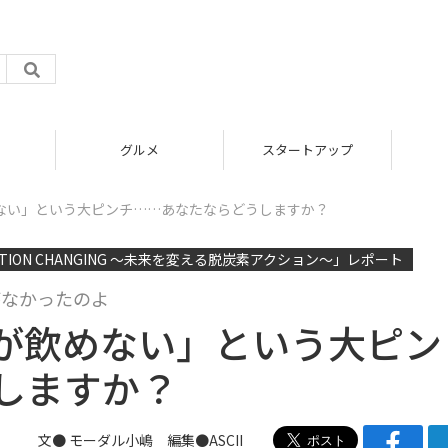
グルメ
スタートアップ
ない」という大ピンチ……あなたならどうしますか？
TION CHANGING 〜未来を変える脱炭素アクション〜」レポート
がなかったのよ
が飲めない」という大ピン
しますか？
文●
モーダル小嶋
編集●ASCII