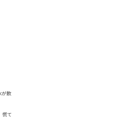
水が飲
、慌て