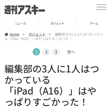
t
o
g
g
l
ニュース
ガジェット
ゲーム
e
n
a
home
>
ガジェット
>
編集部の3人に1人はつかってい
v
る「iPad（A16）」はやっぱりすごかった！
i
g
a
t
1
2
3
次へ
i
o
n
編集部の3人に1人はつ
かっている
「iPad（A16）」はや
っぱりすごかった！