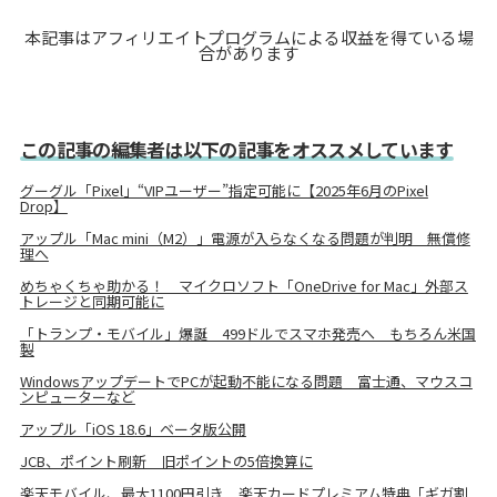
本記事はアフィリエイトプログラムによる収益を得ている場
合があります
この記事の編集者は以下の記事をオススメしています
グーグル「Pixel」“VIPユーザー”指定可能に【2025年6月のPixel
Drop】
アップル「Mac mini（M2）」電源が入らなくなる問題が判明 無償修
理へ
めちゃくちゃ助かる！ マイクロソフト「OneDrive for Mac」外部ス
トレージと同期可能に
「トランプ・モバイル」爆誕 499ドルでスマホ発売へ もちろん米国
製
WindowsアップデートでPCが起動不能になる問題 富士通、マウスコ
ンピューターなど
アップル「iOS 18.6」ベータ版公開
JCB、ポイント刷新 旧ポイントの5倍換算に
楽天モバイル、最大1100円引き 楽天カードプレミアム特典「ギガ割