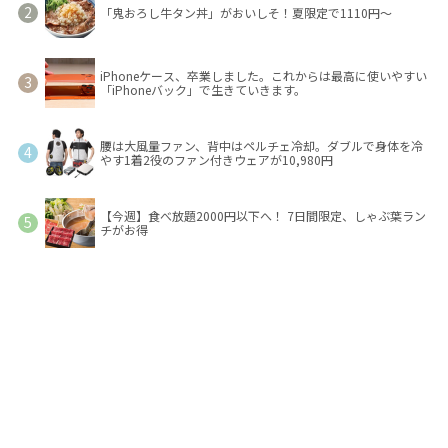
「鬼おろし牛タン丼」がおいしそ！夏限定で1110円～
iPhoneケース、卒業しました。これからは最高に使いやすい
「iPhoneバック」で生きていきます。
腰は大風量ファン、背中はペルチェ冷却。ダブルで身体を冷
やす1着2役のファン付きウェアが10,980円
【今週】食べ放題2000円以下へ！ 7日間限定、しゃぶ葉ラン
チがお得