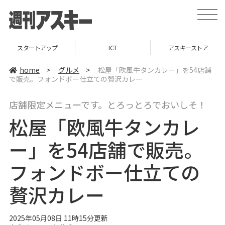
t
o
g
g
l
スタートアップ
ICT
アスキーストア
e
n
a
home
>
グルメ
>
松屋「欧風牛タンカレー」を54店舗
v
で販売。フォンドボー仕立ての贅沢カレー
i
g
a
店舗限定メニューです。とろっとろでおいしそ！
t
i
松屋「欧風牛タンカレ
o
n
ー」を54店舗で販売。
フォンドボー仕立ての
贅沢カレー
2025年05月08日 11時15分更新