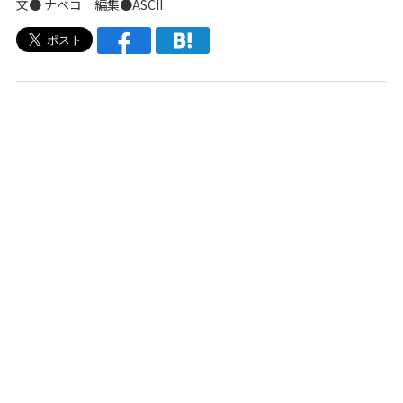
文●
ナベコ
編集●ASCII