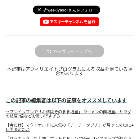
カテゴリートップへ
本記事はアフィリエイトプログラムによる収益を得ている場
合があります
この記事の編集者は以下の記事をオススメしています
セブンイレブンで「お値段そのまま増量」 ラーメンの肉増量、サラダ
の枝豆7倍などお買い得すぎる
【今だけ】マクドナルドに人気の「チーチーダブチ」が帰って来た!! 14
日間限定だよ
「ひるまック」史上初！ポテトとドリンクM→Lサイズアップが無料 5