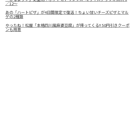
／12～
あの「ハートピザ」が4日間限定で復活！ちょい甘いチーズピザとマル
ゲの2種類
やったね！松屋「本格四川風麻婆豆腐」が帰ってくる!! 50円引きクーポ
ンも用意