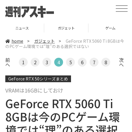
t
o
g
g
l
ガジェット
ゲーム
グルメ
e
n
a
home
>
ガジェット
>
GeForce RTX 5060 Ti 8GBは今
v
のPCゲーム環境では“理”のある選択ではない
i
g
a
前
次
t
1
2
3
4
5
6
7
8
へ
へ
i
o
n
GeForce RTX 50シリーズまとめ
VRAMは16GBにしておけ
GeForce RTX 5060 Ti
8GBは今のPCゲーム環
境では“理”のある選択