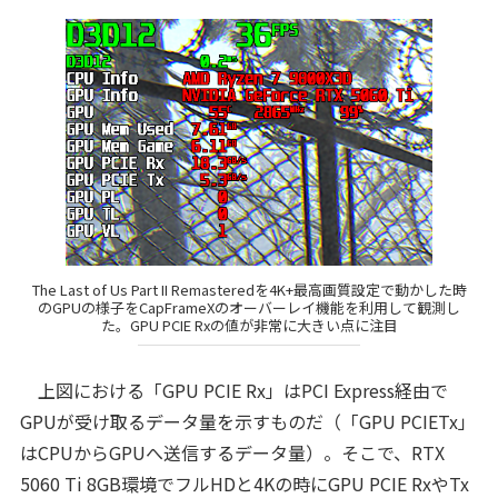
The Last of Us Part II Remasteredを4K+最高画質設定で動かした時
のGPUの様子をCapFrameXのオーバーレイ機能を利用して観測し
た。GPU PCIE Rxの値が非常に大きい点に注目
上図における「GPU PCIE Rx」はPCI Express経由で
GPUが受け取るデータ量を示すものだ（「GPU PCIETx」
はCPUからGPUへ送信するデータ量）。そこで、RTX
5060 Ti 8GB環境でフルHDと4Kの時にGPU PCIE RxやTx