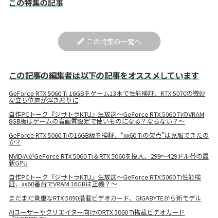
この特集の記事
この特集の一覧へ
この記事の編集者は以下の記事をオススメしています
GeForce RTX 5060 Ti 16GBをゲーム13本で性能検証、RTX 5070の微妙
な立ち位置が浮き彫りに
自作PCトーク『ジサトラKTU』生放送～GeForce RTX 5060 TiのVRAM
8GB版はゲームの高画質設定で使いものになる？ならない？～
GeForce RTX 5060 Tiの16GB版を検証、“xx60 Tiの欠点”は克服できたの
か？
NVIDIAがGeForce RTX 5060 Ti＆RTX 5060を投入、299〜429ドル帯の最
新GPU
自作PCトーク『ジサトラKTU』生放送～GeForce RTX 5060 Ti性能検
証、xx60番台でVRAM 16GBは正義？～
まだまだ貴重なRTX 5090搭載ビデオカード、GIGABYTEから新モデル
AIユーザーやクリエイター向けのRTX 5060 Ti搭載ビデオカード