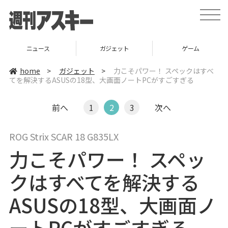
t
o
g
g
l
ニュース
ガジェット
ゲーム
e
n
a
home
>
ガジェット
>
力こそパワー！ スペックはすべ
v
てを解決するASUSの18型、大画面ノートPCがすごすぎる
i
g
a
t
前へ
1
2
3
次へ
i
o
n
ROG Strix SCAR 18 G835LX
力こそパワー！ スペッ
クはすべてを解決する
ASUSの18型、大画面ノ
ートPCがすごすぎる