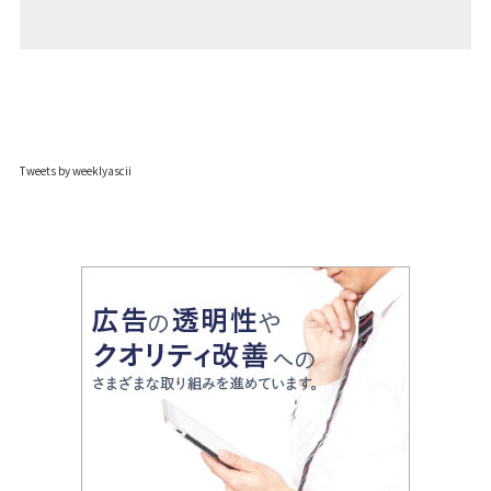
Tweets by weeklyascii