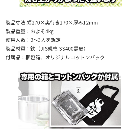
製品寸法:幅270×奥行き170×厚み12mm
製品重量：およそ4kg
使用人数：2〜3人を想定
製品材質：鉄（JIS規格 SS400黒皮）
付属品：梱包箱、オリジナルコットンバック