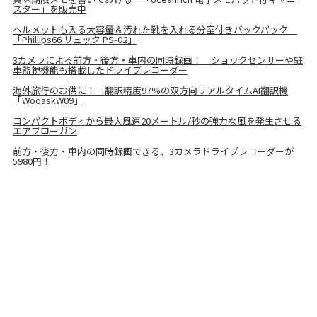
スター」を販売中
ヘルメットも入る大容量＆汚れた靴を入れる分室付きバックパック
「Phillips66 リュック PS-02」
3カメラによる前方・後方・車内の同時録画！ ショックセンサーや駐
車監視機能も搭載したドライブレコーダー
海外旅行のお供に！ 翻訳精度97%の双方向リアルタイムAI翻訳機
「WooaskW09」
コンパクトボディから最大風速20メートル/秒の強力な風を発生させる
エアブローガン
前方・後方・車内の同時録画できる、3カメラドライブレコーダーが
5980円！