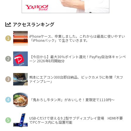
アクセスランキング
iPhoneケース、卒業しました。これからは最高に使いやすい
「iPhoneバック」で生きていきます。
【今日から】最大30％ポイント還元！PayPay自治体キャンペ
ーン 2026年8月開始分
熊本にエアコン300台即日納品、ビックカメラに称賛「大フ
ァインプレー」
「鬼おろし牛タン丼」がおいしそ！夏限定で1110円～
USB-Cだけで使える9.2型サブディスプレイ登場 HDMI不要
でPCケース内にも設置可能