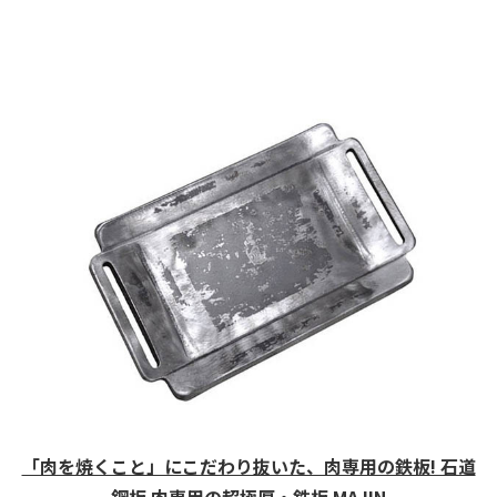
「肉を焼くこと」にこだわり抜いた、肉専用の鉄板! 石道