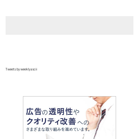
Tweets by weeklyascii