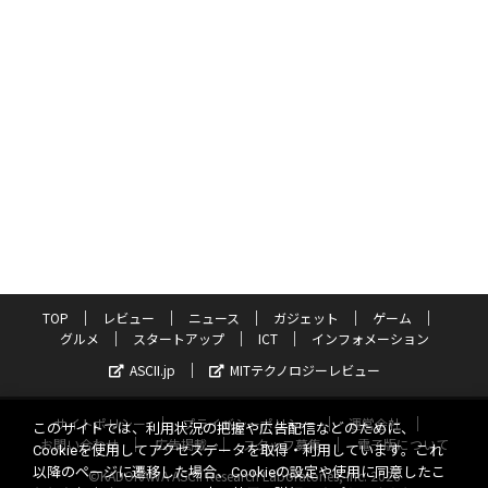
TOP
レビュー
ニュース
ガジェット
ゲーム
グルメ
スタートアップ
ICT
インフォメーション
ASCII.jp
MITテクノロジーレビュー
サイトポリシー
プライバシーポリシー
運営会社
このサイトでは、利用状況の把握や広告配信などのために、
お問い合わせ
広告掲載
スタッフ募集
電子版について
Cookieを使用してアクセスデータを取得・利用しています。これ
以降のページに遷移した場合、Cookieの設定や使用に同意したこ
©KADOKAWA ASCII Research Laboratories, Inc. 2026