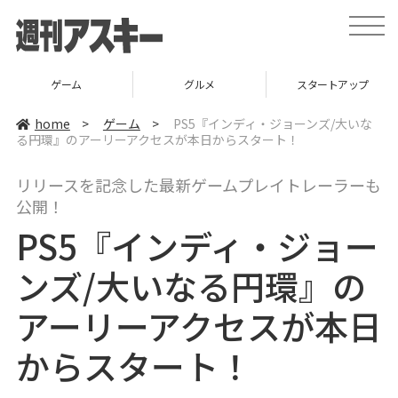
t
o
g
g
l
ゲーム
グルメ
スタートアップ
e
n
a
home
>
ゲーム
>
PS5『インディ・ジョーンズ/大いな
v
る円環』のアーリーアクセスが本日からスタート！
i
g
a
リリースを記念した最新ゲームプレイトレーラーも
t
i
公開！
o
n
PS5『インディ・ジョー
ンズ/大いなる円環』の
アーリーアクセスが本日
からスタート！