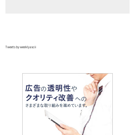
Tweets by weeklyascii