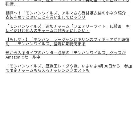
強情」
相棒～！「モンハンワイルズ」アルマさん受付嬢衣装の小ネタ紹介
衣装を戻すと深いことを言い出してビックリ
「モンハンワイルズ」追加チャーム「フェアリーライト」に賛否 キ
レイだけど他人のチャームは非表示にしたい…
【もしや…】「モンハン」ラージャンとキリンのフィギュアが同時復
刻 「モンハンワイルズ」登場に期待高まる
形から入るタイプのハンター必須の「モンハンワイルズ」グッズが
Amazonでセール中
「モンハンワイルズ」歴戦王レ・ダウ戦、いよいよ4月30日から 参加
で限定チャームもらえるチャレンジクエストも