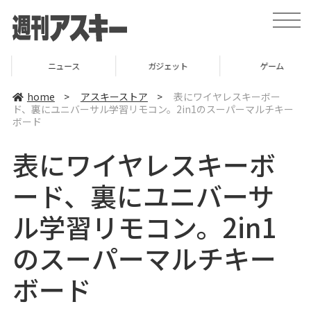
t
o
g
g
l
ニュース
ガジェット
ゲーム
e
n
a
home
>
アスキーストア
>
表にワイヤレスキーボー
v
ド、裏にユニバーサル学習リモコン。2in1のスーパーマルチキー
i
ボード
g
a
t
表にワイヤレスキーボ
i
o
n
ード、裏にユニバーサ
ル学習リモコン。2in1
のスーパーマルチキー
ボード