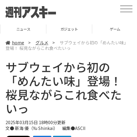
t
o
g
g
l
ニュース
ガジェット
ゲーム
e
n
a
home
>
グルメ
>
サブウェイから初の「めんたい味」
v
登場！ 桜見ながらこれ食べたいっ
i
g
a
サブウェイから初の
t
i
o
「めんたい味」登場！
n
桜見ながらこれ食べた
いっ
2025年03月15日 18時00分更新
文●
新海 優（Yu Shinkai）
編集●ASCII