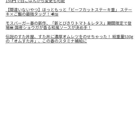
150円で白ごはんから変更も可能
【間違いないやつ】ほっともっと「ビーフカットステーキ重」 ステー
キ×ご飯の最強タッグ！🥩🍱
モスバーガー春の新作、「新とびきりトマト＆レタス」期間限定で登
場🍔 国産ショウガが香る和風ソースが決め手！
伝説のすた丼屋、すた丼に濃厚オムレツをのせちゃった！ 総重量530g
の「オムすた丼」、この春のスタミナ補給に