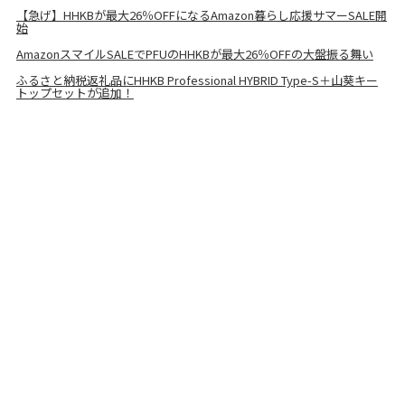
【急げ】HHKBが最大26％OFFになるAmazon暮らし応援サマーSALE開
始
AmazonスマイルSALEでPFUのHHKBが最大26％OFFの大盤振る舞い
ふるさと納税返礼品にHHKB Professional HYBRID Type-S＋山葵キー
トップセットが追加！