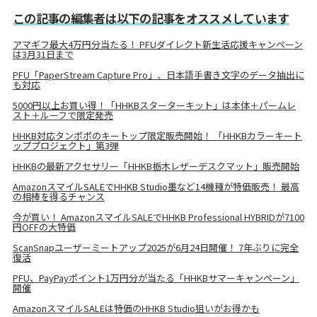
この記事の編集者は以下の記事をオススメしています
アマギフ最大4万円分当たる！ PFUダイレクト新生活応援キャンペーン
は3月31日まで
PFU「PaperStream Capture Pro」、日本語手書き文字のデータ抽出に
も対応
5000円以上お買い得！「HHKBスターターキット」は本体＋パームレ
スト＋ルーフで限定発売
HHKB対応タンポポのキートップ限定販売開始！ 「HHKBカラーキート
ッププロジェクト」第3弾
HHKBの最新アクセサリー「HHKB栃木レザーデスクマット」販売開始
AmazonスマイルSALEでHHKB Studio墨など14機種が特価販売！ 最高
の相棒を得るチャンス
今が買い！ AmazonスマイルSALEでHHKB Professional HYBRIDが7100
円OFFの大特価
ScanSnapユーザーミートアップ2025が6月24日開催！ 7年ぶりに完全
復活
PFU、PayPayポイント1万円分が当たる「HHKBサマーキャンペーン」
開催
AmazonスマイルSALEは特価のHHKB Studio狙いがお得かも