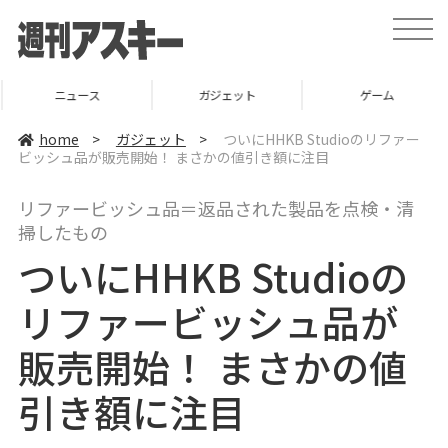
t
o
g
g
l
ニュース
ガジェット
ゲーム
e
n
a
home
>
ガジェット
>
ついにHHKB Studioのリファー
v
ビッシュ品が販売開始！ まさかの値引き額に注目
i
g
a
リファービッシュ品＝返品された製品を点検・清
t
i
掃したもの
o
n
ついにHHKB Studioの
リファービッシュ品が
販売開始！ まさかの値
引き額に注目