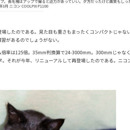
アップ。長毛種はアップで撮ると迫力があっていい。夕方だったけど画質もしっ
3月 ニコン COOLPIX P1100
場したのである。見た目も重さもまったくコンパクトじゃな
慣習があるのでしょうがない。
125倍。35mm判換算で24-3000mm。300mmじゃな
数字。それが今年、リニューアルして再登場したのである。ニコ