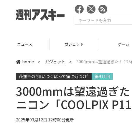
ニュース
ガジェット
ゲーム
home
>
ガジェット
>
3000mmは望遠過ぎた！ 12
荻窪圭の“這いつくばって猫に近づけ”
第911回
3000mmは望遠過ぎた
ニコン「COOLPIX 
2025年03月12日 12時00分更新