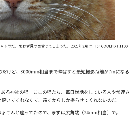
だ。思わず見つめ合ってしまった。2025年3月 ニコン COOLPIX P1100
だけど、3000mm相当まで伸ばすと最短撮影距離が7mにな
ある神社の猫。ここの猫たち、毎日世話をしている人や常連
は懐いてくれなくて、遠くからしか撮らせてくれないのだ。
ょこんと座ってたので、まずは広角端（24mm相当）で。