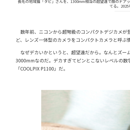
長毛の地域猫「タビ」さんを、1300mm相当の超望遠で顔のド
てる。2025年
数年前、ニコンから超弩級のコンパクトデジカメが登
ど、レンズ一体型のカメラをコンパクトカメラと呼ぶ
なぜデカいかというと、超望遠だから。なんとズーム倍率は
3000mmなのだ。デカすぎてピンとこないレベルの
「COOLPIX P1100」だ。