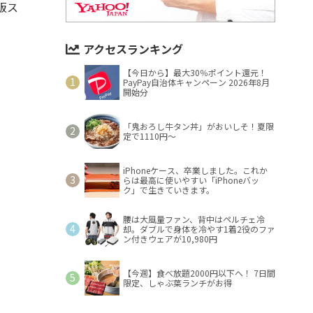
販ス
アクセスランキング
【今日から】最大30％ポイント還元！
PayPay自治体キャンペーン 2026年8月
開始分
「鬼おろし牛タン丼」がおいしそ！夏限
定で1110円～
iPhoneケース、卒業しました。これか
らは最高に使いやすい「iPhoneバッ
ク」で生きていきます。
腰は大風量ファン、背中はペルチェ冷
却。ダブルで身体を冷やす1着2役のファ
ン付きウェアが10,980円
【今週】食べ放題2000円以下へ！ 7日間
限定、しゃぶ葉ランチがお得