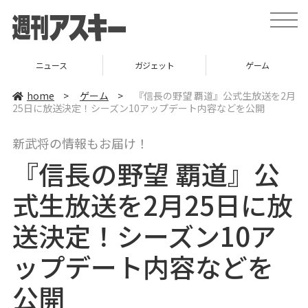
t
o
g
g
l
ニュース
ガジェット
ゲーム
e
n
a
home
>
ゲーム
>
『信長の野望 覇道』公式生放送を2月
v
25日に放送決定！シーズン10アップデート内容などを公開
i
g
a
新武将の情報もお届け！
t
i
『信長の野望 覇道』公
o
n
式生放送を2月25日に放
送決定！シーズン10ア
ップデート内容などを
公開