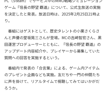
PC（Steam）でサービス中のMMO戦略シミュレーション
ゲーム『信長の野望 覇道』について、公式生放送の実施
を決定したと発表。放送日時は、2025年2月25日21時よ
り。
番組にはゲストとして、歴史タレントの小栗さくらさ
んと声優の堂坂晃三さんが登場。MCの吉﨑智宏さん、黒
田運営プロデューサーとともに、『信長の野望 覇道』の
アップデート内容紹介や、プレイヤーから募集していた
質問への回答を実施するという。
番組内で発表の「合言葉」による、ゲーム内アイテム
のプレゼント企画なども実施。友だちや一門の仲間たち
に声を掛けて、リアルタイムで視聴してみてはいかがだ
ろうか。