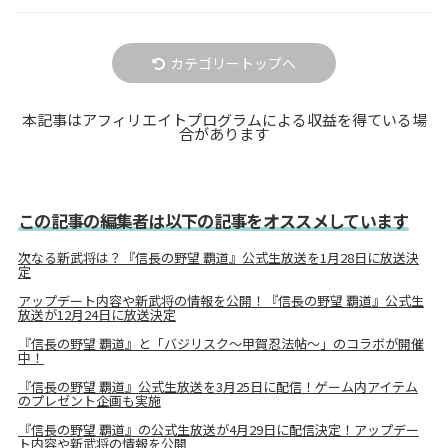
カテゴリートップへ
本記事はアフィリエイトプログラムによる収益を得ている場
合があります
この記事の編集者は以下の記事をオススメしています
次なる新武将は？『信長の野望 覇道』公式生放送を1月28日に放送決
定
アップデート内容や新武将の情報を公開！『信長の野望 覇道』公式生
放送が12月24日に放送決定
『信長の野望 覇道』と「バジリスク～甲賀忍法帖～」のコラボが開催
中！
『信長の野望 覇道』公式生放送を3月25日に配信！ゲーム内アイテム
のプレゼント企画も実施
『信長の野望 覇道』の公式生放送が4月29日に配信決定！アップデー
ト内容や新武将の情報を公開