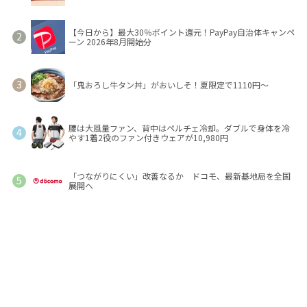
【今日から】最大30％ポイント還元！PayPay自治体キャンペ
ーン 2026年8月開始分
「鬼おろし牛タン丼」がおいしそ！夏限定で1110円～
腰は大風量ファン、背中はペルチェ冷却。ダブルで身体を冷
やす1着2役のファン付きウェアが10,980円
「つながりにくい」改善なるか ドコモ、最新基地局を全国
展開へ