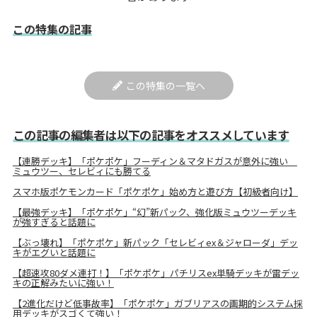
この特集の記事
この特集の一覧へ
この記事の編集者は以下の記事をオススメしています
【連勝デッキ】「ポケポケ」フーディン＆マタドガスが意外に強い
ミュウツー、セレビィにも勝てる
スマホ版ポケモンカード「ポケポケ」始め方と遊び方【初級者向け】
【最強デッキ】「ポケポケ」“幻”新パック、強化版ミュウツーデッキ
が強すぎると話題に
【ぶっ壊れ】「ポケポケ」新パック「セレビィex＆ジャローダ」デッ
キがエグいと話題に
【超速攻80ダメ連打！】「ポケポケ」パチリスex単騎デッキが雷デッ
キの正解みたいに強い！
【2進化だけど低事故率】「ポケポケ」ガブリアスの画期的システム採
用デッキがスゴくて強い！