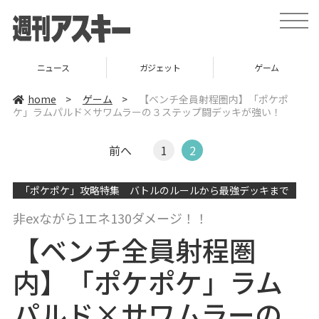
t
o
g
g
l
ニュース
ガジェット
ゲーム
e
n
a
home
>
ゲーム
>
【ベンチ全員射程圏内】「ポケポ
v
ケ」ラムパルド×サワムラーの３ステップ闘デッキが強い！
i
g
a
t
前へ
1
2
i
o
n
「ポケポケ」攻略特集 バトルのルールから最強デッキまで
非exながら1エネ130ダメージ！！
【ベンチ全員射程圏
内】「ポケポケ」ラム
パルド×サワムラーの