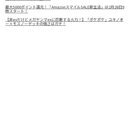
最大5000ポイント還元！「AmazonスマイルSALE新生活」は2月28日9
時スタート！
【非exだけどメガヤンマexに匹敵する火力！】「ポケポケ」ユキノオ
ー×モスノーデッキの強さはガチ！