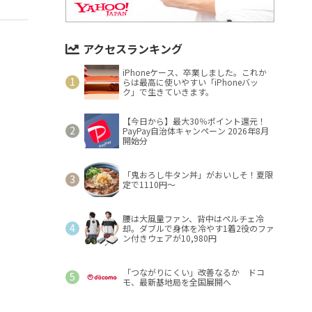
アクセスランキング
iPhoneケース、卒業しました。これか
らは最高に使いやすい「iPhoneバッ
ク」で生きていきます。
【今日から】最大30％ポイント還元！
PayPay自治体キャンペーン 2026年8月
開始分
「鬼おろし牛タン丼」がおいしそ！夏限
定で1110円～
腰は大風量ファン、背中はペルチェ冷
却。ダブルで身体を冷やす1着2役のファ
ン付きウェアが10,980円
「つながりにくい」改善なるか ドコ
モ、最新基地局を全国展開へ