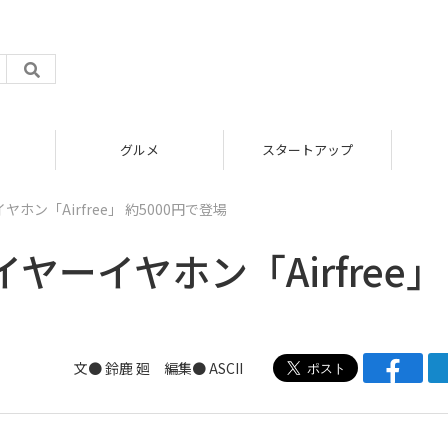
グルメ
スタートアップ
ン「Airfree」 約5000円で登場
ーイヤホン「Airfree」
文● 鈴鹿 廻 編集● ASCII