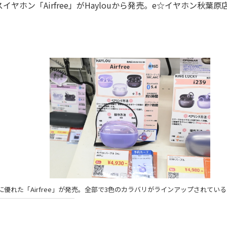
ン「Airfree」がHaylouから発売。e☆イヤホン秋葉原
れた「Airfree」が発売。全部で3色のカラバリがラインアップされている