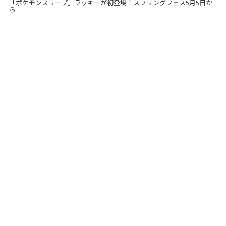
「ポケモンスリープ」ラッキーが初登場！スプリングフェス5月5日か
ら