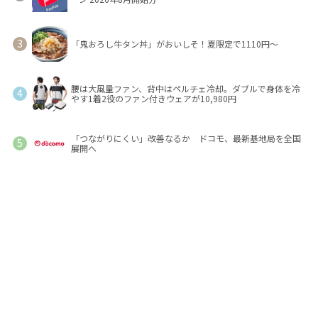
「鬼おろし牛タン丼」がおいしそ！夏限定で1110円～
腰は大風量ファン、背中はペルチェ冷却。ダブルで身体を冷
やす1着2役のファン付きウェアが10,980円
「つながりにくい」改善なるか ドコモ、最新基地局を全国
展開へ