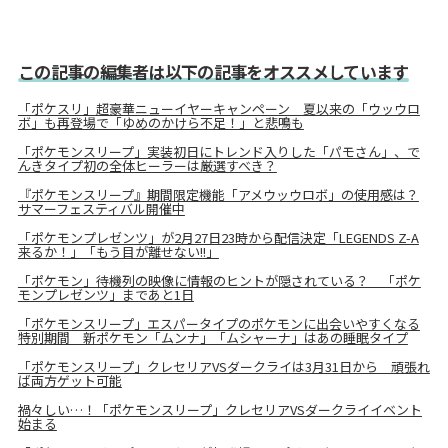
この記事の編集者は以下の記事をオススメしています
「ポケスリ」超豪華ニューイヤーキャンペーン 夏以来の「ウッウロ
ボ」も再登場で「ゆめのかけら不足！」と悲鳴も
「ポケモンスリープ」実装初日にトレンド入りした「パモさん」、で
んきタイプ初の全体ヒーラーは厳選すべき？
『ポケモンスリープ』期間限定機能「アメウッウロボ」の使用感は？
サマーフェスティバル開催中
「ポケモンプレゼンツ」が2月27日23時から配信決定「LEGENDS Z-A
来るか！」「もう目が離せない!!」
「ポケモン」待機列の映像に情報のヒントが隠されている？ 「ポケ
モンプレゼンツ」まであと1日
「ポケモンスリープ」エスパータイプのポケモンに出会いやすくなる
特別期間 新ポケモン「ムンナ」「ムシャーナ」はあの睡眠タイプ
「ポケモンスリープ」クレセリアVSダークライは3月31日から 頑張れ
ば両方ゲット可能
禍々しい…！「ポケモンスリープ」クレセリアVSダークライイベント
始まる