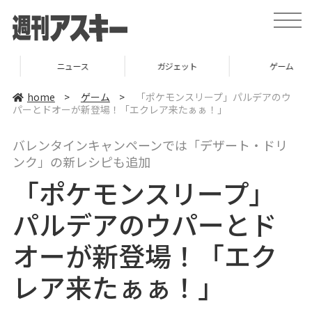
t
o
g
g
l
ニュース
ガジェット
ゲーム
e
n
a
home
>
ゲーム
>
「ポケモンスリープ」パルデアのウ
v
パーとドオーが新登場！「エクレア来たぁぁ！」
i
g
a
バレンタインキャンペーンでは「デザート・ドリ
t
i
ンク」の新レシピも追加
o
n
「ポケモンスリープ」
パルデアのウパーとド
オーが新登場！「エク
レア来たぁぁ！」