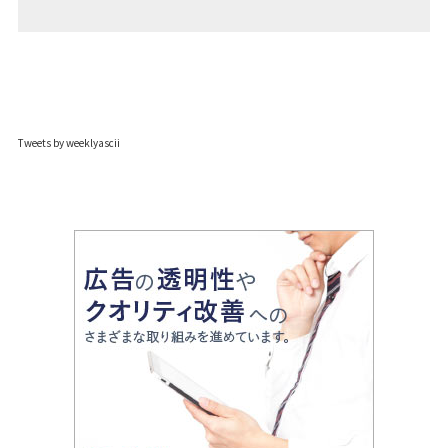
Tweets by weeklyascii