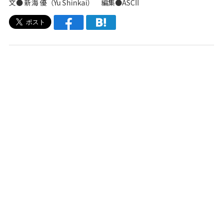
文●
新海 優（Yu Shinkai）
編集●ASCII