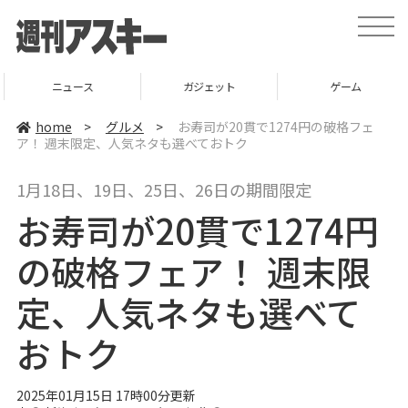
t
o
g
g
l
ニュース
ガジェット
ゲーム
e
n
a
home
>
グルメ
>
お寿司が20貫で1274円の破格フェ
v
ア！ 週末限定、人気ネタも選べておトク
i
g
a
1月18日、19日、25日、26日の期間限定
t
i
お寿司が20貫で1274円
o
n
の破格フェア！ 週末限
定、人気ネタも選べて
おトク
2025年01月15日 17時00分更新