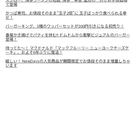
で登場
かっぱ寿司、お値段そのまま“玉子2倍”に 玉子ばっかり食べられる幸
せ！
バーガーキング、3種のワッパーセットが300円引きになる初売り！
春菊かき揚げでパティを挟む!! ドムドムから衝撃ビジュアルのバーガー
登場！
待ってた〜！ マクドナルド「マックフルーリー ニューヨークチーズケ
ーキ」、およそ6年ぶりに復活！
嬉しい！ NewDaysの人気商品が期間限定でお値段そのまま増量しちゃ
います