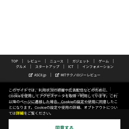
TOP
レビュー
ニュース
ガジェット
ゲーム
グルメ
スタートアップ
ICT
インフォメーション
ASCII.jp
MITテクノロジーレビュー
サイトポリシー
プライバシーポリシー
運営会社
このサイトでは、利用状況の把握や広告配信などのために、
お問い合わせ
広告掲載
スタッフ募集
電子版について
Cookieを使用してアクセスデータを取得・利用しています。これ
以降のページに遷移した場合、Cookieの設定や使用に同意したこ
©KADOKAWA ASCII Research Laboratories, Inc. 2026
とになります。Cookieの設定や使用の詳細、オプトアウトについ
ては
詳細
をご覧ください。
同意する