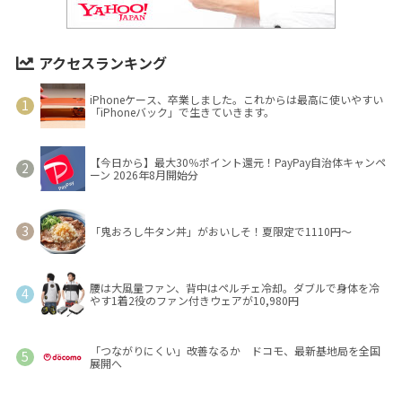
アクセスランキング
iPhoneケース、卒業しました。これからは最高に使いやすい
「iPhoneバック」で生きていきます。
【今日から】最大30％ポイント還元！PayPay自治体キャンペ
ーン 2026年8月開始分
「鬼おろし牛タン丼」がおいしそ！夏限定で1110円～
腰は大風量ファン、背中はペルチェ冷却。ダブルで身体を冷
やす1着2役のファン付きウェアが10,980円
「つながりにくい」改善なるか ドコモ、最新基地局を全国
展開へ