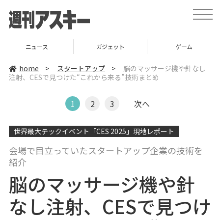
t
o
g
g
l
ニュース
ガジェット
ゲーム
e
n
a
home
>
スタートアップ
>
脳のマッサージ機や針なし
v
注射、CESで見つけた“これから来る”技術まとめ
i
g
a
t
1
2
3
次へ
i
o
n
世界最大テックイベント「CES 2025」現地レポート
会場で目立っていたスタートアップ企業の技術を
紹介
脳のマッサージ機や針
なし注射、CESで見つけ