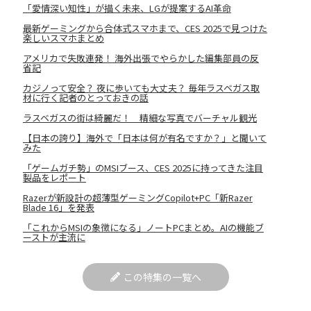
「愛情深い知性」が描く未来、LGが提案するAI革命
最新ゲーミングから合体式スマホまで、CES 2025で見つけた
楽しいスマホまとめ
アメリカで失敗連発！ 海外出張でやらかした編集部員の反
省記
カジノって安全？ 夜に歩いても大丈夫？ 毎年ラスベガス取
材に行く記者のとっておきの話
ラスベガスの街は綺麗だ！ 精細な写真でバーチャル観光
【日本の誇り】海外で「日本は何が有名ですか？」と聞いて
みた
「ゲームガチ勢」のMSIブース、CES 2025に持ってきた注目
製品をレポート
Razerが新設計の超薄型ゲーミングCopilot+PC「新Razer
Blade 16」を発表
「これからMSIの象徴になる」ノートPCまとめ。AIの機能ブ
ーストが主流に
この特集の一覧へ