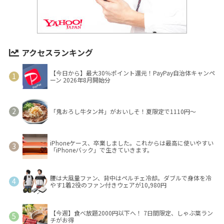
アクセスランキング
【今日から】最大30％ポイント還元！PayPay自治体キャンペ
ーン 2026年8月開始分
「鬼おろし牛タン丼」がおいしそ！夏限定で1110円～
iPhoneケース、卒業しました。これからは最高に使いやすい
「iPhoneバック」で生きていきます。
腰は大風量ファン、背中はペルチェ冷却。ダブルで身体を冷
やす1着2役のファン付きウェアが10,980円
【今週】食べ放題2000円以下へ！ 7日間限定、しゃぶ葉ラン
チがお得