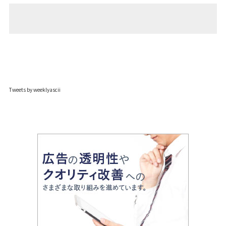
Tweets by weeklyascii