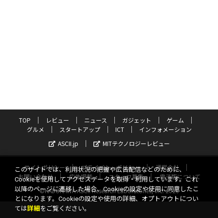
TOP
レビュー
ニュース
ガジェット
ゲーム
グルメ
スタートアップ
ICT
インフォメーション
ASCII.jp
MITテクノロジーレビュー
サイトポリシー
プライバシーポリシー
運営会社
このサイトでは、利用状況の把握や広告配信などのために、
お問い合わせ
広告掲載
スタッフ募集
電子版について
Cookieを使用してアクセスデータを取得・利用しています。これ
以降のページに遷移した場合、Cookieの設定や使用に同意したこ
©KADOKAWA ASCII Research Laboratories, Inc. 2026
とになります。Cookieの設定や使用の詳細、オプトアウトについ
ては
詳細
をご覧ください。