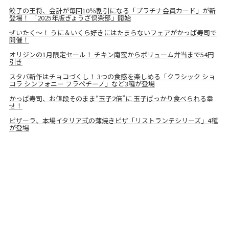
餃子の王将、会計が毎回10％割引になる「プラチナ会員カード」が新
登場！ 「2025年版ぎょうざ倶楽部」開始
ぜいたく〜！ うに＆いくら好きにはたまらないフェアがかっぱ寿司で
開催！
オリジンの1月限定セール！ チキン南蛮からボリューム弁当まで54円
引き
スタバ新作はチョコづくし！ 3つの食感を楽しめる「クラシック ショ
コラ シンフォニー フラペチーノ」など3種が登場
かっぱ寿司、お値段そのまま“玉子2倍”に 玉子ばっかり食べられる幸
せ！
ピザーラ、本場イタリア式の薄焼きピザ「リストランテシリーズ」4種
が登場