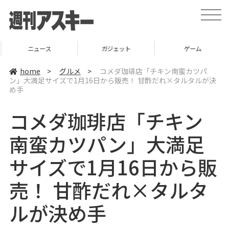
t
o
g
g
l
ニュース
ガジェット
ゲーム
e
n
a
home
>
グルメ
>
コメダ珈琲店「チキン南蛮カツパ
v
ン」大満足サイズで1月16日から販売！ 甘酢だれ×タルタルが決
i
め手
g
a
t
コメダ珈琲店「チキン
i
o
n
南蛮カツパン」大満足
サイズで1月16日から販
売！ 甘酢だれ×タルタ
ルが決め手