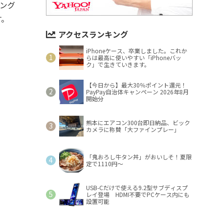
ィング
す。
アクセスランキング
iPhoneケース、卒業しました。これか
らは最高に使いやすい「iPhoneバッ
ク」で生きていきます。
【今日から】最大30％ポイント還元！
PayPay自治体キャンペーン 2026年8月
開始分
熊本にエアコン300台即日納品、ビック
カメラに称賛「大ファインプレー」
「鬼おろし牛タン丼」がおいしそ！夏限
定で1110円～
USB-Cだけで使える9.2型サブディスプ
レイ登場 HDMI不要でPCケース内にも
設置可能