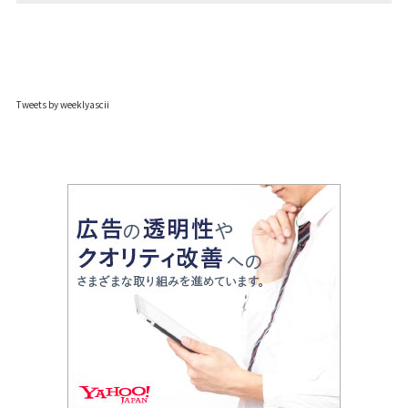
Tweets by weeklyascii