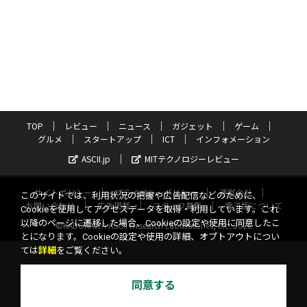
TOP
レビュー
ニュース
ガジェット
ゲーム
グルメ
スタートアップ
ICT
インフォメーション
ASCII.jp
MITテクノロジーレビュー
サイトポリシー
プライバシーポリシー
運営会社
このサイトでは、利用状況の把握や広告配信などのために、
お問い合わせ
広告掲載
スタッフ募集
電子版について
Cookieを使用してアクセスデータを取得・利用しています。これ
以降のページに遷移した場合、Cookieの設定や使用に同意したこ
©KADOKAWA ASCII Research Laboratories, Inc. 2026
とになります。Cookieの設定や使用の詳細、オプトアウトについ
ては
詳細
をご覧ください。
同意する