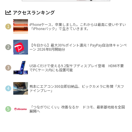
アクセスランキング
iPhoneケース、卒業しました。これからは最高に使いやすい
「iPhoneバック」で生きていきます。
【今日から】最大30％ポイント還元！PayPay自治体キャンペ
ーン 2026年8月開始分
USB-Cだけで使える9.2型サブディスプレイ登場 HDMI不要
でPCケース内にも設置可能
熊本にエアコン300台即日納品、ビックカメラに称賛「大フ
ァインプレー」
「つながりにくい」改善なるか ドコモ、最新基地局を全国
展開へ