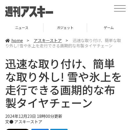
t
o
g
g
l
ニュース
ガジェット
ゲーム
e
n
a
home
>
アスキーストア
>
迅速な取り付け、簡単な取
v
り外し! 雪や氷上を走行できる画期的な布製タイヤチェーン
i
g
a
迅速な取り付け、簡単
t
i
o
な取り外し! 雪や氷上を
n
走行できる画期的な布
製タイヤチェーン
2024年12月23日 18時00分更新
文● アスキーストア