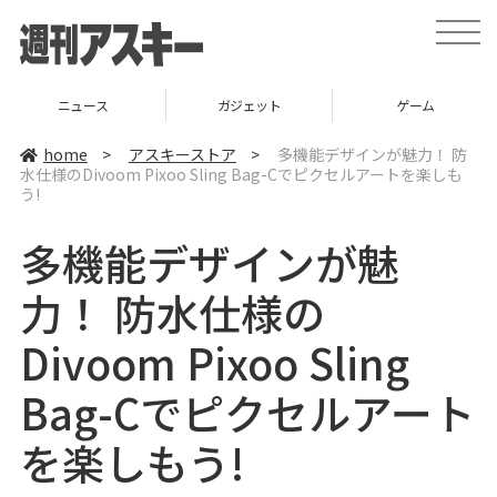
t
o
g
g
l
ニュース
ガジェット
ゲーム
e
n
a
home
>
アスキーストア
>
多機能デザインが魅力！ 防
v
水仕様のDivoom Pixoo Sling Bag-Cでピクセルアートを楽しも
i
う!
g
a
t
多機能デザインが魅
i
o
n
力！ 防水仕様の
Divoom Pixoo Sling
Bag-Cでピクセルアート
を楽しもう!