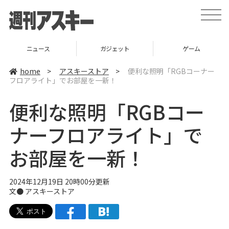
t
o
g
g
l
ニュース
ガジェット
ゲーム
e
n
a
home
>
アスキーストア
>
便利な照明「RGBコーナー
v
フロアライト」でお部屋を一新！
i
g
a
便利な照明「RGBコー
t
i
o
ナーフロアライト」で
n
お部屋を一新！
2024年12月19日 20時00分更新
文● アスキーストア