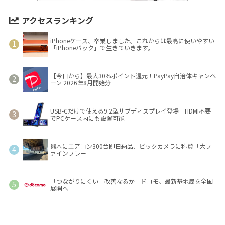
アクセスランキング
iPhoneケース、卒業しました。これからは最高に使いやすい
「iPhoneバック」で生きていきます。
【今日から】最大30％ポイント還元！PayPay自治体キャンペ
ーン 2026年8月開始分
USB-Cだけで使える9.2型サブディスプレイ登場 HDMI不要
でPCケース内にも設置可能
熊本にエアコン300台即日納品、ビックカメラに称賛「大フ
ァインプレー」
「つながりにくい」改善なるか ドコモ、最新基地局を全国
展開へ