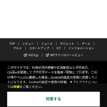
TOP
レビュー
ニュース
ガジェット
ゲーム
グルメ
スタートアップ
ICT
インフォメーション
ASCII.jp
MITテクノロジーレビュー
サイトポリシー
プライバシーポリシー
運営会社
このサイトでは、利用状況の把握や広告配信などのために、
お問い合わせ
広告掲載
スタッフ募集
電子版について
Cookieを使用してアクセスデータを取得・利用しています。これ
以降のページに遷移した場合、Cookieの設定や使用に同意したこ
©KADOKAWA ASCII Research Laboratories, Inc. 2026
とになります。Cookieの設定や使用の詳細、オプトアウトについ
ては
詳細
をご覧ください。
同意する