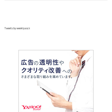
Tweets by weeklyascii